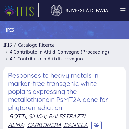
IRIS
IRIS
Catalogo Ricerca
4 Contributo in Atti di Convegno (Proceeding)
4.1 Contributo in Atti di convegno
Responses to heavy metals in
marker-free transgenic white
poplars expressing the
metallothionein PsMT2A gene for
phytoremediation
BOTTI, SILVIA
;
BALESTRAZZI,
ALMA
;
CARBONERA, DANIELA