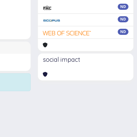
ND
ND
ND
social impact