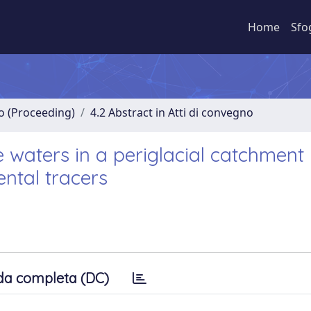
Home
Sfo
no (Proceeding)
4.2 Abstract in Atti di convegno
 waters in a periglacial catchment
ntal tracers
da completa (DC)