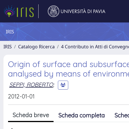
IRIS
IRIS
Catalogo Ricerca
4 Contributo in Atti di Conveg
Origin of surface and subsurface
analysed by means of environme
SEPPI, ROBERTO
;
2012-01-01
Scheda breve
Scheda completa
Sche