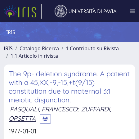
IRIS
IRIS
Catalogo Ricerca
1 Contributo su Rivista
1.1 Articolo in rivista
The 9p- deletion syndrome. A patient
with a 45,XX,-9,-15,+t(9/15)
constitution due to maternal 3:1
meiotic disjunction.
PASQUALI, FRANCESCO
;
ZUFFARDI,
ORSETTA
1977-01-01