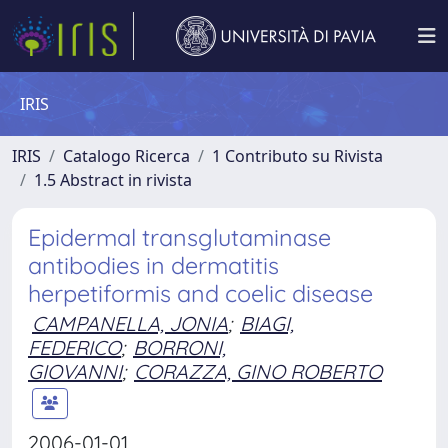
IRIS
IRIS
Catalogo Ricerca
1 Contributo su Rivista
1.5 Abstract in rivista
Epidermal transglutaminase
antibodies in dermatitis
herpetiformis and coelic disease
CAMPANELLA, JONIA
;
BIAGI,
FEDERICO
;
BORRONI,
GIOVANNI
;
CORAZZA, GINO ROBERTO
2006-01-01