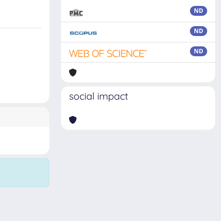
ND
ND
ND
social impact