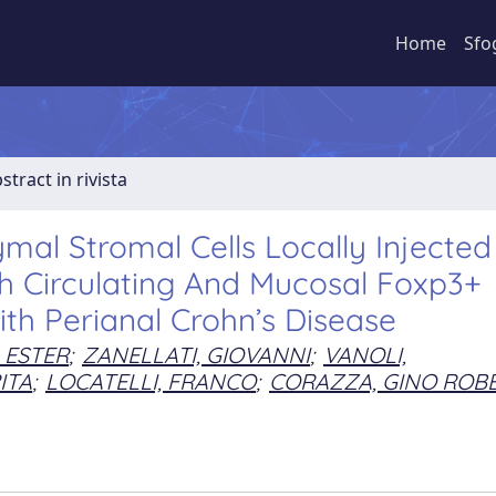
Home
Sfo
stract in rivista
l Stromal Cells Locally Injected
h Circulating And Mucosal Foxp3+
ith Perianal Crohn’s Disease
 ESTER
;
ZANELLATI, GIOVANNI
;
VANOLI,
ITA
;
LOCATELLI, FRANCO
;
CORAZZA, GINO ROB