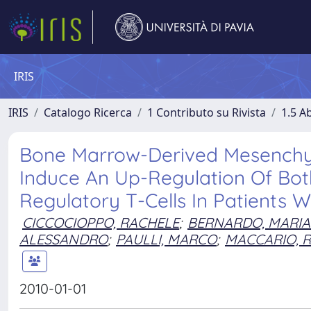
IRIS
IRIS
Catalogo Ricerca
1 Contributo su Rivista
1.5 Ab
Bone Marrow-Derived Mesenchyma
Induce An Up-Regulation Of Bot
Regulatory T-Cells In Patients W
CICCOCIOPPO, RACHELE
;
BERNARDO, MARIA
ALESSANDRO
;
PAULLI, MARCO
;
MACCARIO, R
2010-01-01