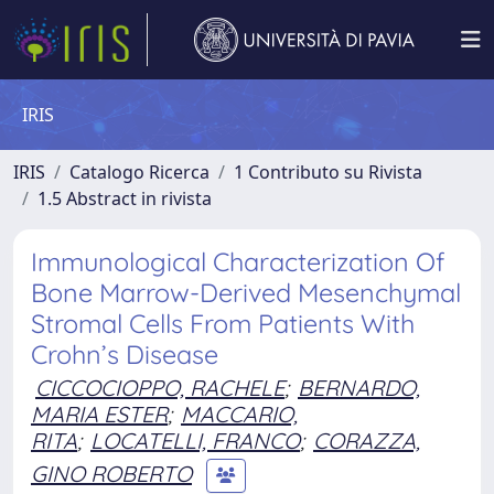
IRIS
IRIS
Catalogo Ricerca
1 Contributo su Rivista
1.5 Abstract in rivista
Immunological Characterization Of
Bone Marrow-Derived Mesenchymal
Stromal Cells From Patients With
Crohn’s Disease
CICCOCIOPPO, RACHELE
;
BERNARDO,
MARIA ESTER
;
MACCARIO,
RITA
;
LOCATELLI, FRANCO
;
CORAZZA,
GINO ROBERTO