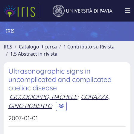
IRIS
IRIS
Catalogo Ricerca
1 Contributo su Rivista
1.5 Abstract in rivista
Ultrasonographic signs in
uncomplicated and complicated
coeliac disease
CICCOCIOPPO, RACHELE
;
CORAZZA,
GINO ROBERTO
2007-01-01