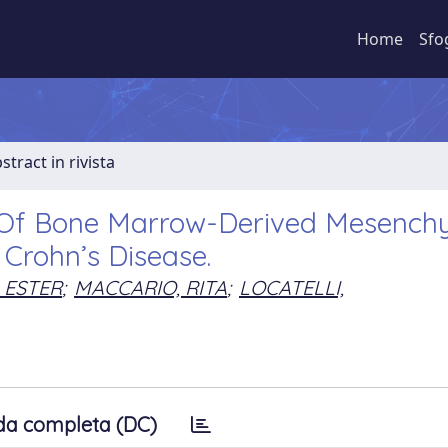
Home
Sfo
stract in rivista
n Of Bone Marrow-Derived Mesench
 Crohn’s Disease.
 ESTER
;
MACCARIO, RITA
;
LOCATELLI,
da completa (DC)