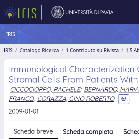
IRIS
IRIS
Catalogo Ricerca
1 Contributo su Rivista
1.5 Ab
Immunological Characterizatio
Stromal Cells From Patients With
CICCOCIOPPO, RACHELE
;
BERNARDO, MARIA
FRANCO
;
CORAZZA, GINO ROBERTO
2009-01-01
Scheda breve
Scheda completa
Sche