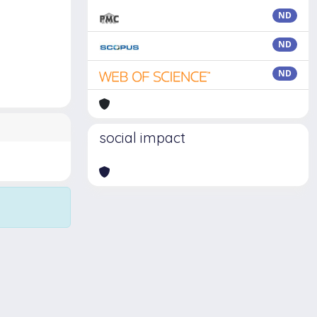
ND
ND
ND
social impact