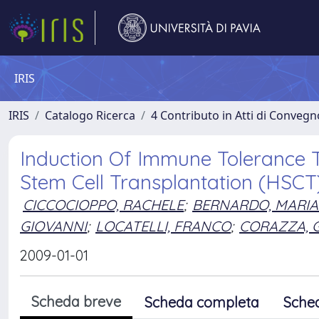
IRIS
IRIS
Catalogo Ricerca
4 Contributo in Atti di Conveg
Induction Of Immune Tolerance T
Stem Cell Transplantation (HSCT
CICCOCIOPPO, RACHELE
;
BERNARDO, MARIA
GIOVANNI
;
LOCATELLI, FRANCO
;
CORAZZA, 
2009-01-01
Scheda breve
Scheda completa
Sche