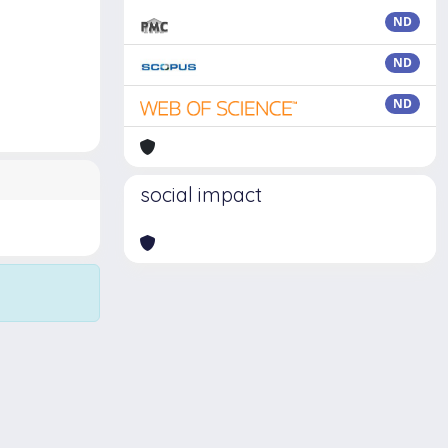
ND
ND
ND
social impact