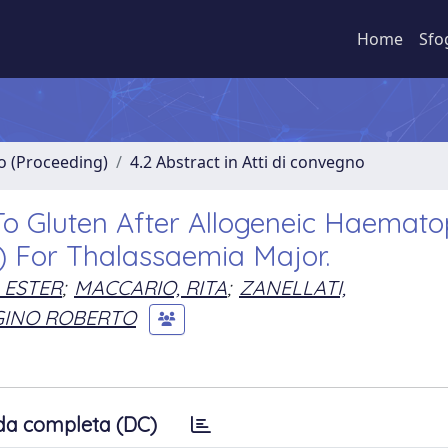
Home
Sfo
no (Proceeding)
4.2 Abstract in Atti di convegno
o Gluten After Allogeneic Haematop
) For Thalassaemia Major.
 ESTER
;
MACCARIO, RITA
;
ZANELLATI,
GINO ROBERTO
da completa (DC)