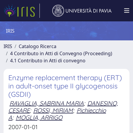
IRIS
IRIS
Catalogo Ricerca
4 Contributo in Atti di Convegno (Proceeding)
4.1 Contributo in Atti di convegno
Enzyme replacement therapy (ERT)
in adult-onset type II glycogenosis
(GSDII)
RAVAGLIA, SABRINA MARIA
;
DANESINO,
CESARE
;
ROSSI, MIRIAM
;
Pichiecchio
A
;
MOGLIA, ARRIGO
2007-01-01