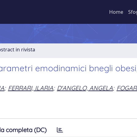
Home
Sfo
stract in rivista
arametri emodinamici bnegli obesi
NA
;
FERRARI, ILARIA
;
D'ANGELO, ANGELA
;
FOGARI
a completa (DC)