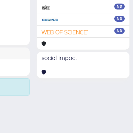
ND
ND
ND
social impact