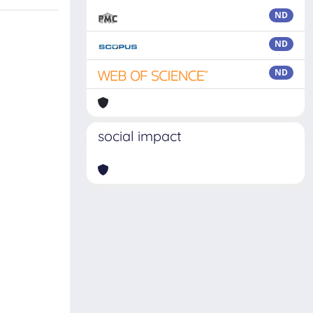
ND
ND
ND
social impact