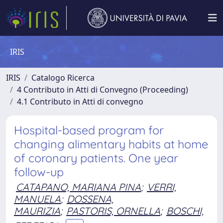
IRIS
IRIS
Catalogo Ricerca
4 Contributo in Atti di Convegno (Proceeding)
4.1 Contributo in Atti di convegno
Hospital-based program for
changing alimentary habits at home
of coronary patients. One year
follow-up
CATAPANO, MARIANA PINA
;
VERRI,
MANUELA
;
DOSSENA,
MAURIZIA
;
PASTORIS, ORNELLA
;
BOSCHI,