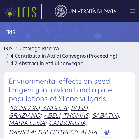
IRIS
IRIS
Catalogo Ricerca
4 Contributo in Atti di Convegno (Proceeding)
4.2 Abstract in Atti di convegno
Environmental effects on seed
longevity in lowland and alpine
populations of Silene vulgaris
MONDONI, ANDREA
;
ROSSI,
GRAZIANO
;
ABELI, THOMAS
;
SABATINI,
MARIA ELISA
;
CARBONERA,
DANIELA
;
BALESTRAZZI, ALMA