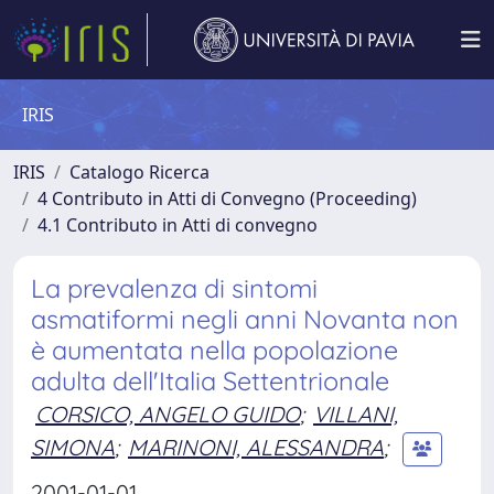
IRIS
IRIS
Catalogo Ricerca
4 Contributo in Atti di Convegno (Proceeding)
4.1 Contributo in Atti di convegno
La prevalenza di sintomi
asmatiformi negli anni Novanta non
è aumentata nella popolazione
adulta dell'Italia Settentrionale
CORSICO, ANGELO GUIDO
;
VILLANI,
SIMONA
;
MARINONI, ALESSANDRA
;
2001-01-01