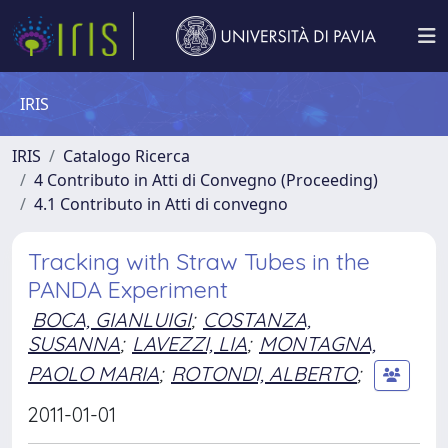
IRIS
IRIS
Catalogo Ricerca
4 Contributo in Atti di Convegno (Proceeding)
4.1 Contributo in Atti di convegno
Tracking with Straw Tubes in the
PANDA Experiment
BOCA, GIANLUIGI
;
COSTANZA,
SUSANNA
;
LAVEZZI, LIA
;
MONTAGNA,
PAOLO MARIA
;
ROTONDI, ALBERTO
;
2011-01-01