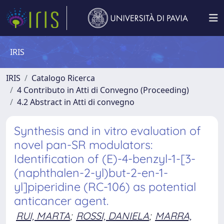
IRIS
IRIS
Catalogo Ricerca
4 Contributo in Atti di Convegno (Proceeding)
4.2 Abstract in Atti di convegno
Synthesis and in vitro evaluation of
novel pan-SR modulators:
Identification of (E)-4-benzyl-1-[3-
(naphthalen-2-yl)but-2-en-1-
yl]piperidine (RC-106) as potential
anticancer agent.
RUI, MARTA
;
ROSSI, DANIELA
;
MARRA,