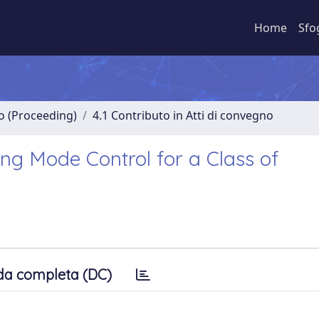
Home
Sfo
no (Proceeding)
4.1 Contributo in Atti di convegno
ing Mode Control for a Class of
da completa (DC)