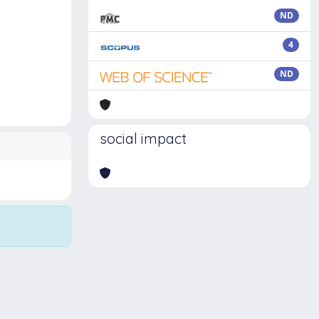
ND
4
ND
social impact