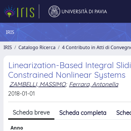
IRIS
IRIS
Catalogo Ricerca
4 Contributo in Atti di Conveg
Linearization-Based Integral Slid
Constrained Nonlinear Systems
ZAMBELLI, MASSIMO
;
Ferrara, Antonella
2018-01-01
Scheda breve
Scheda completa
Sche
Anno