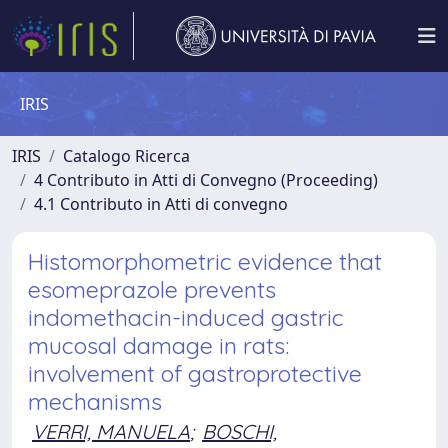
IRIS
IRIS
Catalogo Ricerca
4 Contributo in Atti di Convegno (Proceeding)
4.1 Contributo in Atti di convegno
Histomorphometric evidence that
esomeprazole prevents
indomethacin-induced gastric
mucosal damage in rats:
involvement of gastroprotective
mechanisms
VERRI, MANUELA
;
BOSCHI,