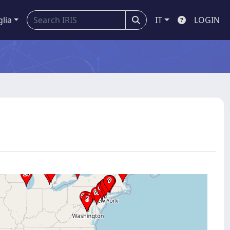
glia
IT
LOGIN