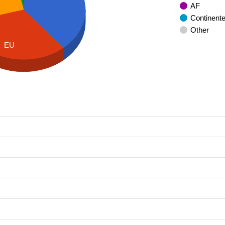
AF
Continent
Other
EU