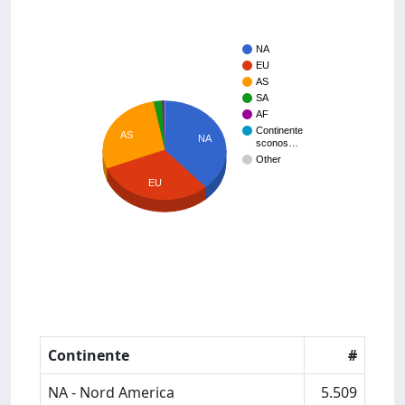
NA
EU
AS
SA
AF
Continente
AS
NA
sconos…
Other
EU
Continente
#
NA - Nord America
5.509