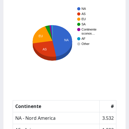
NA
AS
EU
SA
Continente
sconos…
EU
AF
NA
Other
AS
Continente
#
NA - Nord America
3.532