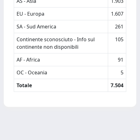
AS - Asia
1.903
EU - Europa
1.607
SA - Sud America
261
Continente sconosciuto - Info sul
105
continente non disponibili
AF - Africa
91
OC - Oceania
5
Totale
7.504
Powered by
IRIS
-
about IRIS
-