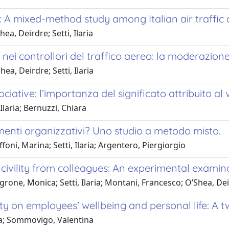
s: A mixed-method study among Italian air traffic 
a, Deirdre; Setti, Ilaria
 nei controllori del traffico aereo: la moderazione
a, Deirdre; Setti, Ilaria
iative: l’importanza del significato attribuito al vo
Ilaria; Bernuzzi, Chiara
amenti organizzativi? Uno studio a metodo misto.
ni, Marina; Setti, Ilaria; Argentero, Piergiorgio
incivility from colleagues: An experimental exami
one, Monica; Setti, Ilaria; Montani, Francesco; O’Shea, De
lity on employees’ wellbeing and personal life: A 
ria; Sommovigo, Valentina