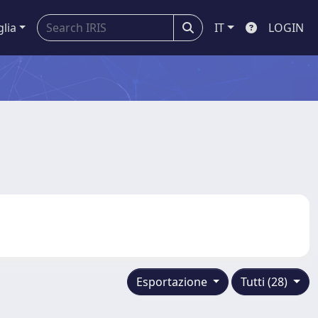
glia
IT
LOGIN
Esportazione
Tutti (28)