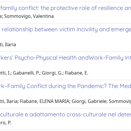
mily conflict: the protective role of resilience a
ina; Sommovigo, Valentina
e relationship between victim incivility and emer
, Ilaria
rs’ Psycho-Physical Health andWork-Family Inte
, I.; Gabanelli, P.; Giorgi, G.; Fiabane, E.
rk–Family Conflict during the Pandemic? The Med
tti, Ilaria; Fiabane, ELENA MARIA; Giorgi, Gabriele; Sommovi
nza culturale e adattamento cross-culturale nel det
ro, P.