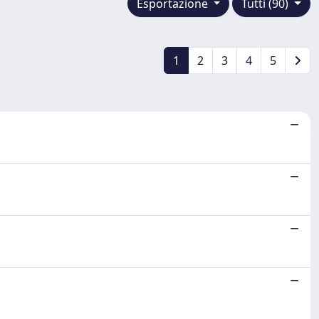
Esportazione
Tutti (90)
1
2
3
4
5