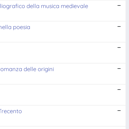
bliografico della musica medievale
nella poesia
 romanza delle origini
-Trecento