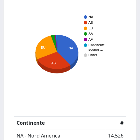
NA
AS
EU
SA
AF
Continente
EU
NA
sconos…
Other
AS
Continente
#
NA - Nord America
14.526