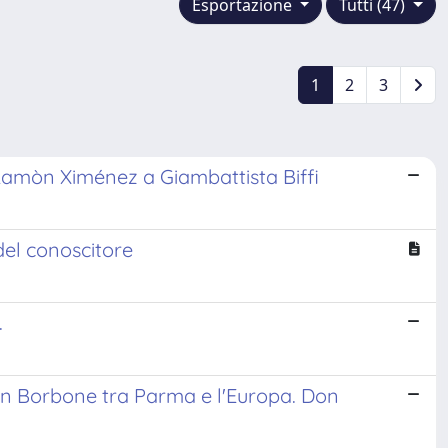
Esportazione
Tutti (47)
1
2
3
i Ramòn Ximénez a Giambattista Biffi
 del conoscitore
.
Un Borbone tra Parma e l'Europa. Don