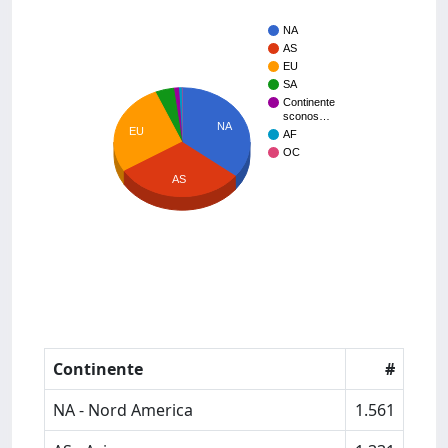
NA
AS
EU
SA
Continente
sconos…
NA
EU
AF
OC
AS
Continente
#
NA - Nord America
1.561