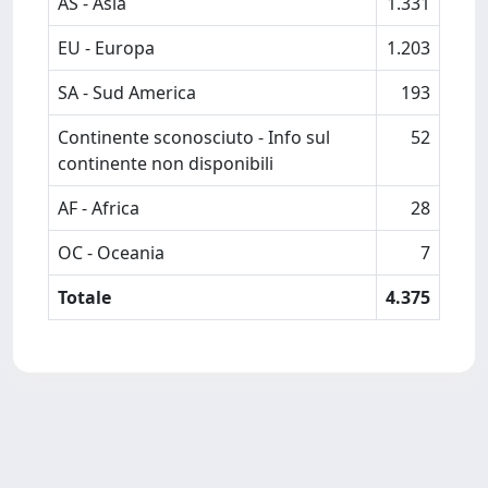
AS - Asia
1.331
EU - Europa
1.203
SA - Sud America
193
Continente sconosciuto - Info sul
52
continente non disponibili
AF - Africa
28
OC - Oceania
7
Totale
4.375
Powered by
IRIS
-
about IRIS
-