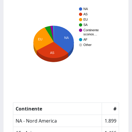
NA
AS
EU
SA
Continente
sconos…
NA
EU
AF
Other
AS
Continente
#
NA - Nord America
1.899