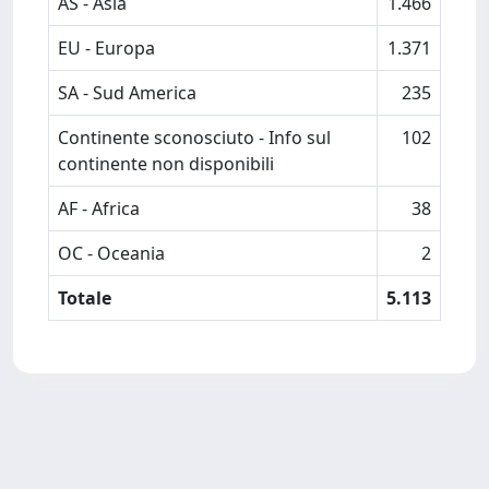
AS - Asia
1.466
EU - Europa
1.371
SA - Sud America
235
Continente sconosciuto - Info sul
102
continente non disponibili
AF - Africa
38
OC - Oceania
2
Totale
5.113
Powered by
IRIS
-
about IRIS
-