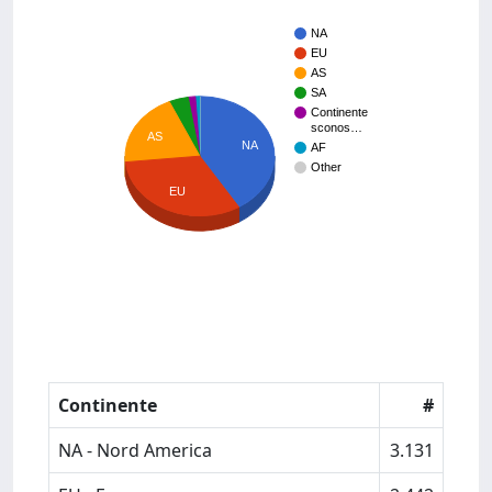
NA
EU
AS
SA
Continente
sconos…
AS
NA
AF
Other
EU
Continente
#
NA - Nord America
3.131