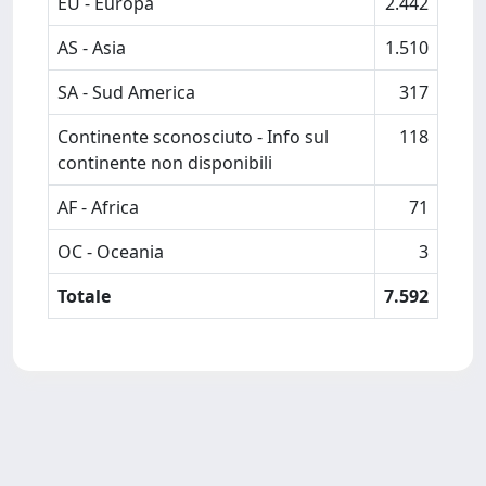
EU - Europa
2.442
AS - Asia
1.510
SA - Sud America
317
Continente sconosciuto - Info sul
118
continente non disponibili
AF - Africa
71
OC - Oceania
3
Totale
7.592
Powered by
IRIS
-
about IRIS
-